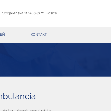
Strojárenská 11/A, 040 01 Košice
REŇ
KONTAKT
mbulancia
ytuje komplexné neurologické