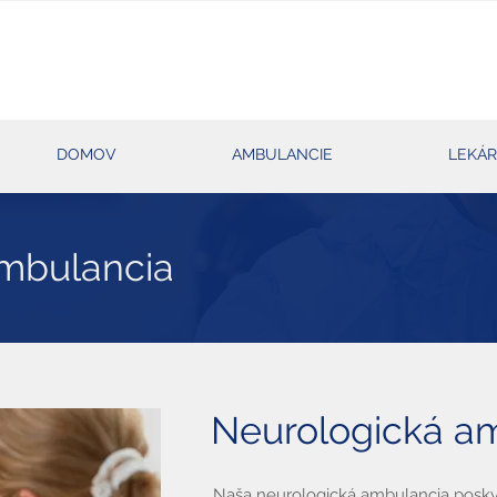
DOMOV
AMBULANCIE
LEKÁ
mbulancia
Neurologická a
Naša neurologická ambulancia posk