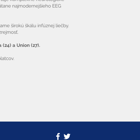
vrátane najmodernejšieho EEG
e širokú škálu infúznej liečby.
zrejmosť.
24) a Union (27).
latcov.